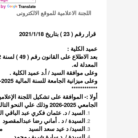
 by
Translate
اللجنة الاعلامية للموقع الالكترونى
>>
قرار رقم ( 23 ) بتاريخ 2021/1/18
عميد الكلية :
بعد الاطلاع على القانون رقم ( 49 ) لسنة 1972 بشأن تنظيم الجامعات في جمهورية مصر العربية والقوانين
المعدلة له.
وعلى موافقة السيد / أ.د عميد الكلية .
وعلى ميزانية الجامعة للسنة المالية 2025-2026
************
أولا :- الموافقة على تشكيل اللجنة الإعلامي
الجامعي 2025-2026 وذلك علي النحو التالي :-
السيد / د. عثمان فكري عبد الباقي 
السيدة / د . أماني رضا عبدالمق
السيد/ د عيد سعد السيد مسؤول ت
السيدة / .د سارة شريف محمد