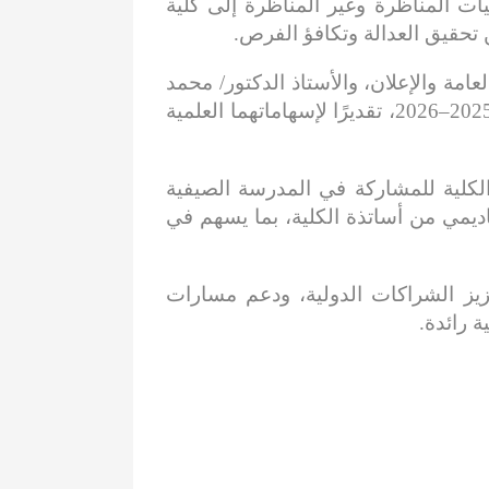
ات المناظرة وغير المناظرة إلى كلية
مة والإعلان، والأستاذ الدكتور/ محمد
العويني، رئيس قسم العلاقات العامة الأسبق– رحمه الله – على دفعة تخرج العام الجامعي 2025–2026، تقديرًا لإسهاماتهما العلمية
لكلية للمشاركة في المدرسة الصيفية
لال الفترة من 4 إلى 18 يوليو 2026، تحت إشراف أكاديمي من أساتذة الكلية، بما يسهم في
عزيز الشراكات الدولية، ودعم مسارات
ة رائدة.