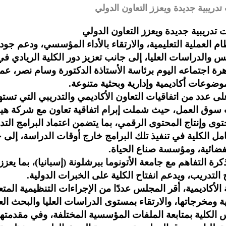
دريبية جديدة ويعزز التعاون الدولي
تدريبية جديدة ويعزز التعاون الدولي
م العملية التعليمية، والارتقاء بالأداء المؤسسي، ودعم جو
 والدراسات العليا، إلى جانب تعزيز دور الكلية الريادي في
هرة اجتماعه اليوم برئاسة الأستاذة الدكتورة وسام نصر، ع
وضوعات أكاديمية وإدارية وبحثية متنوعة.
ى عدد من اتفاقيات التعاون الأكاديمي والتدريبي التي تست
ات سوق العمل، حيث شملت إبرام اتفاقية تعاون مع شركة هي
ى وإنتاج المحتوى الرقمي، بما يتضمن اعتماد البرامج التدر
ل الكلية في تنفيذ تلك البرامج خارج أوقات الدراسة، إلى ج
فضائية، ومؤسسة صناع الحياة.
ة التفاهم مع جامعة الأتونوما ببرشلونة (إسبانيا)، بما يع
ج التدريب، ويدعم انفتاح الكلية على الخبرات الدولية.
أكاديمية، أقر المجلس عددًا من الإجراءات التنظيمية المتعل
ة ومخرجاتها، والارتقاء بمستوى الدراسات العليا والبحث ال
لكلية بمتابعة الملفات المؤسسية المختلفة، وفي مقدمتها ا