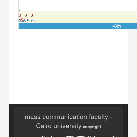
0
0
0
4
3
2
1
mass communication faculty -
Cairo university
copyright